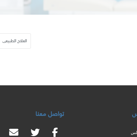
س
تواصل معنا
لس