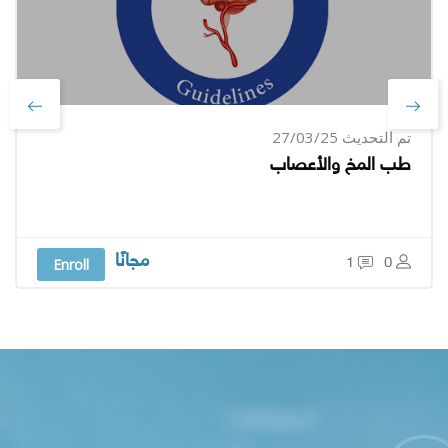
تم التحديث 27/03/25
طب المخ والأعصاب
مجانًا
Enroll
1
0
جاوز [Cocoon] Parallax apps