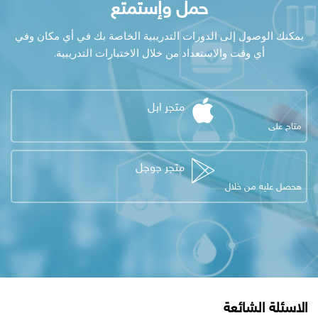
حمل وإستمتع
يمكنك الوصول إلى الدورات التدريبية الخاصة بك في أي مكان وفي
أي وقت والاستعداد من خلال الاختبارات التدريبية.
متجر ابل
متاح على
متجر جوجل
هحصل عليه من خلال
تجاوز [Cocoon] FAQs
الكتل
الاسئلة الشائعة